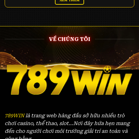
XEM THÊM
VỀ CHÚNG TÔI
789WIN
là trang web hàng đầu sở hữu nhiều trò
chơi casino, thể thao, slot...Nơi đây hứa hẹn mang
đến cho người chơi môi trường giải trí an toàn và
công bằng.