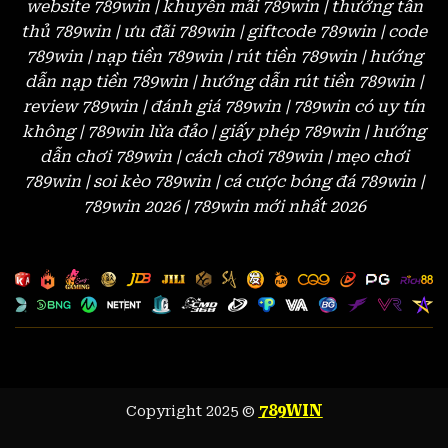
website 789win | khuyến mãi 789win | thưởng tân
thủ 789win | ưu đãi 789win | giftcode 789win | code
789win | nạp tiền 789win | rút tiền 789win | hướng
dẫn nạp tiền 789win | hướng dẫn rút tiền 789win |
review 789win | đánh giá 789win | 789win có uy tín
không | 789win lừa đảo | giấy phép 789win | hướng
dẫn chơi 789win | cách chơi 789win | mẹo chơi
789win | soi kèo 789win | cá cược bóng đá 789win |
789win 2026 | 789win mới nhất 2026
789WIN
Copyright 2025 ©