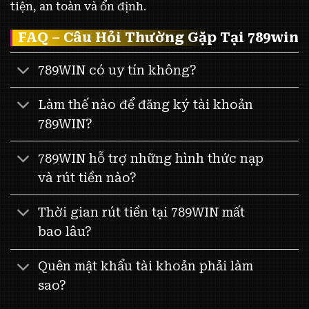
tiện, an toàn và ổn định.
FAQ – Câu Hỏi Thường Gặp Tại 789win
789WIN có uy tín không?
Làm thế nào để đăng ký tài khoản
789WIN?
789WIN hỗ trợ những hình thức nạp
và rút tiền nào?
Thời gian rút tiền tại 789WIN mất
bao lâu?
Quên mật khẩu tài khoản phải làm
sao?