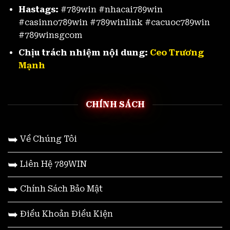
Hastags:
#789win #nhacai789win
#casinno789win #789winlink #cacuoc789win
#789winsgcom
Chịu trách nhiệm nội dung:
Ceo Trương
Mạnh
CHÍNH SÁCH
Về Chúng Tôi
Liên Hệ 789WIN
Chính Sách Bảo Mật
Điều Khoản Điều Kiện