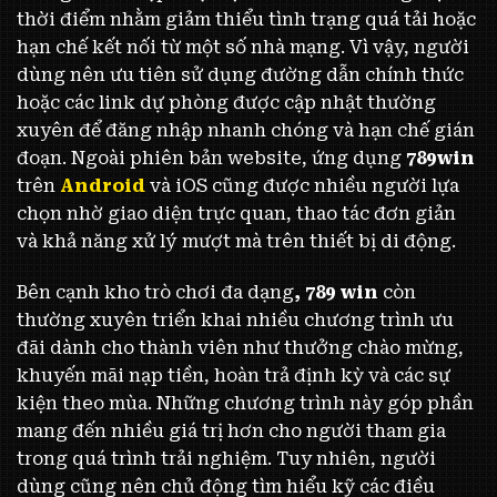
thời điểm nhằm giảm thiểu tình trạng quá tải hoặc
hạn chế kết nối từ một số nhà mạng. Vì vậy, người
dùng nên ưu tiên sử dụng đường dẫn chính thức
hoặc các link dự phòng được cập nhật thường
xuyên để đăng nhập nhanh chóng và hạn chế gián
đoạn. Ngoài phiên bản website, ứng dụng
789win
trên
Android
và iOS cũng được nhiều người lựa
chọn nhờ giao diện trực quan, thao tác đơn giản
và khả năng xử lý mượt mà trên thiết bị di động.
Bên cạnh kho trò chơi đa dạng
, 789 win
còn
thường xuyên triển khai nhiều chương trình ưu
đãi dành cho thành viên như thưởng chào mừng,
khuyến mãi nạp tiền, hoàn trả định kỳ và các sự
kiện theo mùa. Những chương trình này góp phần
mang đến nhiều giá trị hơn cho người tham gia
trong quá trình trải nghiệm. Tuy nhiên, người
dùng cũng nên chủ động tìm hiểu kỹ các điều