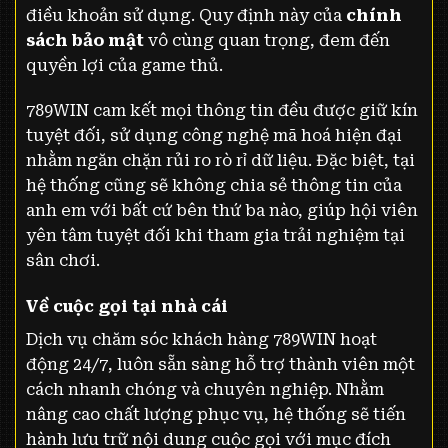
điều khoản sử dụng. Quy định này của
chính
sách bảo mật
vô cùng quan trọng, đem đến
quyền lợi của game thủ.
789WIN cam kết mọi thông tin đều được giữ kín
tuyệt đối, sử dụng công nghệ mã hoá hiện đại
nhằm ngăn chặn rủi ro rò rỉ dữ liệu. Đặc biệt, tại
hệ thống cũng sẽ không chia sẻ thông tin của
anh em với bất cứ bên thứ ba nào, giúp hội viên
yên tâm tuyệt đối khi tham gia trải nghiệm tại
sân chơi.
Về cuộc gọi tại nhà cái
Dịch vụ chăm sóc khách hàng 789WIN hoạt
động 24/7, luôn sẵn sàng hỗ trợ thành viên một
cách nhanh chóng và chuyên nghiệp. Nhằm
nâng cao chất lượng phục vụ, hệ thống sẽ tiến
hành lưu trữ nội dung cuộc gọi với mục đích