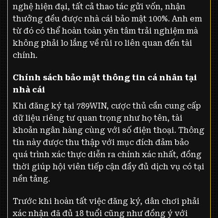
nghệ hiện đại, tất cả thao tác gửi vốn, nhận
thưởng đều được nhà cái bảo mật 100%. Anh em
từ đó có thể hoàn toàn yên tâm trải nghiệm mà
không phải lo lắng về rủi ro liên quan đến tài
chính.
Chính sách bảo mật thông tin cá nhân tại
nhà cái
Khi đăng ký tại 789WIN, cược thủ cần cung cấp
dữ liệu riêng tư quan trọng như họ tên, tài
khoản ngân hàng cùng với số điện thoại. Thông
tin này được thu thập với mục đích đảm bảo
quá trình xác thực diễn ra chính xác nhất, đồng
thời giúp hội viên tiếp cận đầy đủ dịch vụ có tại
nền tảng.
Trước khi hoàn tất việc đăng ký, dân chơi phải
xác nhận đã đủ 18 tuổi cũng như đồng ý với