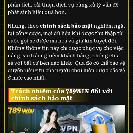
phân tích, cải thiện dịch vụ cùng xử lý vấn đề
phát sinh hiệu quả hơn.
Nhưng, theo
chính sách bảo mật
nghiêm ngặt
tại cổng cược, mọi dữ liệu khi được thu thập từ
cuộc gọi sẽ được mã hoá và giữ kín tuyệt đối.
Những thông tin này chỉ được phục vụ cho việc
nâng cao trải nghiệm khách hàng, không chia
sẻ với bất cứ bên nào khác. Qua đó có thể bảo vệ
quyền riêng tư của người chơi luôn được bảo vệ
ở mức cao nhất.
Trách nhiệm của 789WIN đối với
chính sách bảo mật