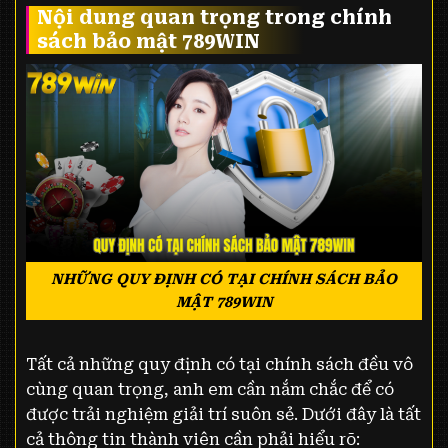
Nội dung quan trọng trong chính
sách bảo mật 789WIN
NHỮNG QUY ĐỊNH CÓ TẠI CHÍNH SÁCH BẢO
MẬT 789WIN
Tất cả những quy định có tại chính sách đều vô
cùng quan trọng, anh em cần nắm chắc để có
được trải nghiệm giải trí suôn sẻ. Dưới đây là tất
cả thông tin thành viên cần phải hiểu rõ: