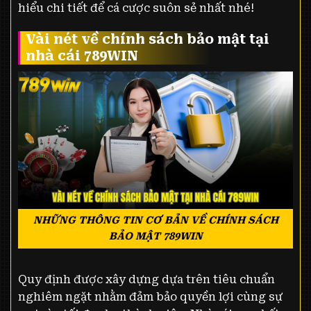
hiểu chi tiết để cá cược suôn sẻ nhất nhé!
Vài nét về chính sách bảo mật tại
nhà cái 789WIN
NHỮNG THÔNG TIN CƠ BẢN VỀ CHÍNH SÁCH
BẢO MẬT 789WIN
Quy định được xây dựng dựa trên tiêu chuẩn
nghiêm ngặt nhằm đảm bảo quyền lợi cùng sự